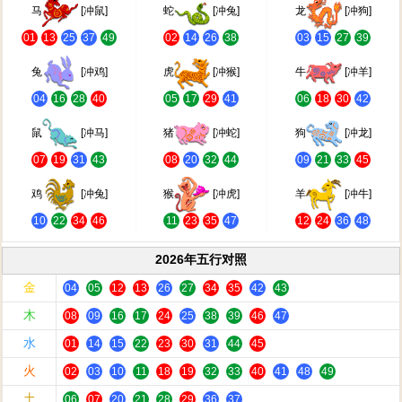
马
[冲鼠]
蛇
[冲兔]
龙
[冲狗]
01
13
25
37
49
02
14
26
38
03
15
27
39
兔
[冲鸡]
虎
[冲猴]
牛
[冲羊]
04
16
28
40
05
17
29
41
06
18
30
42
鼠
[冲马]
猪
[冲蛇]
狗
[冲龙]
07
19
31
43
08
20
32
44
09
21
33
45
鸡
[冲兔]
猴
[冲虎]
羊
[冲牛]
10
22
34
46
11
23
35
47
12
24
36
48
2026年五行对照
金
04
05
12
13
26
27
34
35
42
43
木
08
09
16
17
24
25
38
39
46
47
水
01
14
15
22
23
30
31
44
45
火
02
03
10
11
18
19
32
33
40
41
48
49
土
06
07
20
21
28
29
36
37