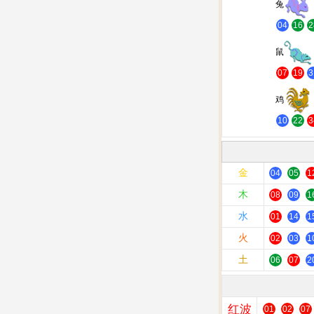
兔
04
16
2
鼠
07
19
3
鸡
10
22
3
金
04
05
1
木
08
09
1
水
01
14
1
火
02
03
1
土
06
07
2
红波
01
02
07