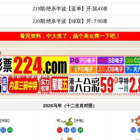
219期:
绝杀半波
【蓝单】开:鼠43准
220期:
绝杀半波
【绿双】开:？00准
看完资料，中大奖了，搞个美女爽一下吧！
2026马年（十二生肖对照）
[冲鼠]
蛇
[冲兔]
龙
37
49
02
14
26
38
03