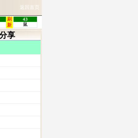
返回首页
分享