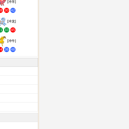
[冲羊]
18
30
42
[冲龙]
21
33
45
[冲牛]
24
36
48