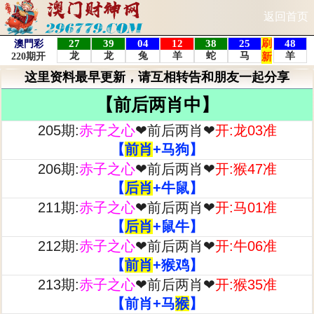
返回首页
这里资料最早更新，请互相转告和朋友一起分享
【前后两肖中】
205期:
赤子之心
❤前后两肖❤
开:龙03准
【
前肖
+马狗】
206期:
赤子之心
❤前后两肖❤
开:猴47准
【
后肖
+牛鼠】
211期:
赤子之心
❤前后两肖❤
开:马01准
【
后肖
+鼠牛】
212期:
赤子之心
❤前后两肖❤
开:牛06准
【
前肖
+猴鸡】
213期:
赤子之心
❤前后两肖❤
开:猴35准
【前肖+马
猴
】