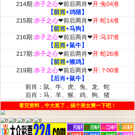
214期:
赤子之心
❤前后两肖❤
开:兔04准
【
前肖
+鸡猪】
215期:
赤子之心
❤前后两肖❤
开:蛇14准
【
前肖
+马狗】
216期:
赤子之心
❤前后两肖❤
开:马37准
【
后肖
+鼠牛】
217期:
赤子之心
❤前后两肖❤
开:蛇26准
【
前肖
+猴鸡】
219期:
赤子之心
❤前后两肖❤
开:？00准
【后肖+鼠牛】
前肖：鼠、牛、虎、兔、龙、蛇
后肖：马、羊、猴、鸡、狗、猪
看完资料，中大奖了，搞个美女爽一下吧！