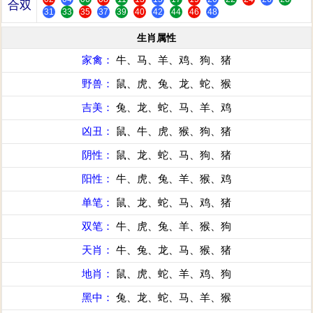
合双
31
33
35
37
39
40
42
44
46
48
生肖属性
家禽：
牛、马、羊、鸡、狗、猪
野兽：
鼠、虎、兔、龙、蛇、猴
吉美：
兔、龙、蛇、马、羊、鸡
凶丑：
鼠、牛、虎、猴、狗、猪
阴性：
鼠、龙、蛇、马、狗、猪
阳性：
牛、虎、兔、羊、猴、鸡
单笔：
鼠、龙、蛇、马、鸡、猪
双笔：
牛、虎、兔、羊、猴、狗
天肖：
牛、兔、龙、马、猴、猪
地肖：
鼠、虎、蛇、羊、鸡、狗
黑中：
兔、龙、蛇、马、羊、猴