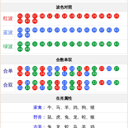
波色对照
01
02
07
08
12
13
18
19
23
24
29
30
34
35
红波
40
45
46
03
04
09
10
14
15
20
25
26
31
36
37
41
42
蓝波
47
48
05
06
11
16
17
21
22
27
28
32
33
38
39
43
绿波
44
49
合数单双
01
03
05
07
09
10
12
14
16
18
21
23
25
27
合单
29
30
32
34
36
38
41
43
45
47
49
02
04
06
08
11
13
15
17
19
20
22
24
26
28
合双
31
33
35
37
39
40
42
44
46
48
生肖属性
家禽：
牛、马、羊、鸡、狗、猪
野兽：
鼠、虎、兔、龙、蛇、猴
吉美：
兔、龙、蛇、马、羊、鸡