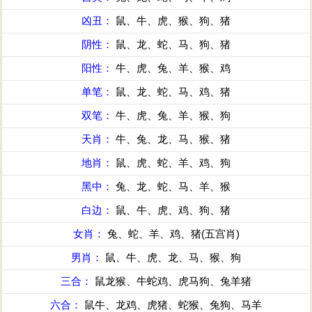
凶丑：
鼠、牛、虎、猴、狗、猪
阴性：
鼠、龙、蛇、马、狗、猪
阳性：
牛、虎、兔、羊、猴、鸡
单笔：
鼠、龙、蛇、马、鸡、猪
双笔：
牛、虎、兔、羊、猴、狗
天肖：
牛、兔、龙、马、猴、猪
地肖：
鼠、虎、蛇、羊、鸡、狗
黑中：
兔、龙、蛇、马、羊、猴
白边：
鼠、牛、虎、鸡、狗、猪
女肖：
兔、蛇、羊、鸡、猪(五宫肖)
男肖：
鼠、牛、虎、龙、马、猴、狗
三合：
鼠龙猴、牛蛇鸡、虎马狗、兔羊猪
六合：
鼠牛、龙鸡、虎猪、蛇猴、兔狗、马羊